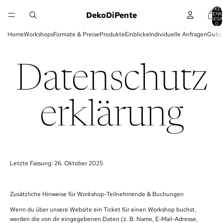
ARTIKEL
DekoDiPente
WARENK
INSGESA
0
Home
Workshops
Formate & Preise
Produkte
Einblicke
Individuelle Anfragen
Gutsc
Datenschutz
erklärung
Letzte Fassung: 26. Oktober 2025
Zusätzliche Hinweise für Workshop-Teilnehmende & Buchungen
Wenn du über unsere Website ein Ticket für einen Workshop buchst,
werden die von dir eingegebenen Daten (z. B. Name, E-Mail-Adresse,